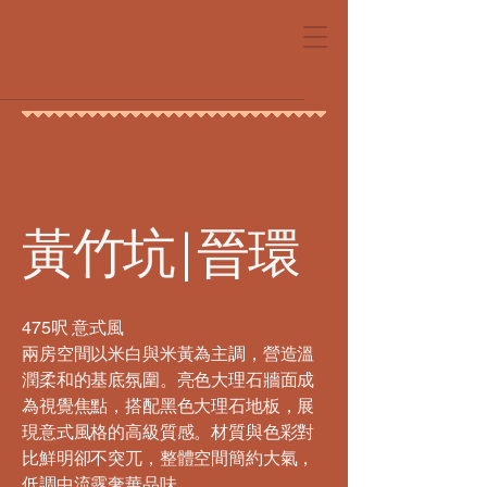
黃竹坑 | 晉環
475呎 意式風
兩房空間以米白與米黃為主調，營造溫
潤柔和的基底氛圍。亮色大理石牆面成
為視覺焦點，搭配黑色大理石地板，展
現意式風格的高級質感。材質與色彩對
比鮮明卻不突兀，整體空間簡約大氣，
低調中流露奢華品味。