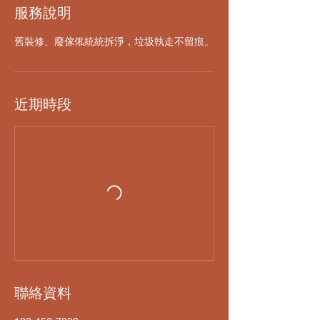
服務說明
舊裝修、廢傢俬統統拆淨，垃圾執走不留痕。
近期時段
聯絡資料